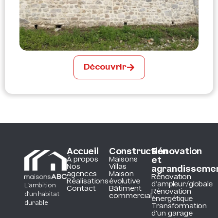
Découvrir
Accueil
Construction
Rénovation
À propos
Maisons
et
Nos
Villas
agrandisseme
agences
Maison
Rénovation
Réalisations
évolutive
d'ampleur/globale
L’ambition
Contact
Bâtiment
Rénovation
d’un habitat
commercial
énergétique
durable
Transformation
d'un garage