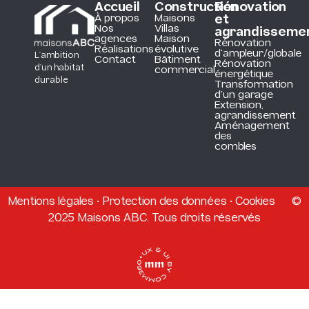
Accueil
Construction
Rénovation
À propos
Maisons
et
Nos
Villas
agrandisseme
agences
Maison
Rénovation
Réalisations
évolutive
d'ampleur/globale
L’ambition
Contact
Bâtiment
Rénovation
d’un habitat
commercial
énergétique
durable
Transformation
d'un garage
Extension,
agrandissement
Aménagement
des
combles
Mentions légales
•
Protection des données
•
Cookies
©
2025 Maisons ABC. Tous droits réservés