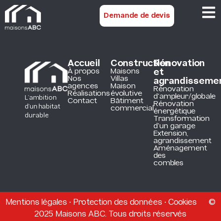
Demande de devis
Accueil
Construction
Rénovation
À propos
Maisons
et
Nos
Villas
agrandisseme
agences
Maison
Rénovation
Réalisations
évolutive
d'ampleur/globale
L’ambition
Contact
Bâtiment
Rénovation
d’un habitat
commercial
énergétique
durable
Transformation
d'un garage
Extension,
agrandissement
Aménagement
des
combles
Mentions légales
•
Protection des données
•
Cookies
©
2025 Maisons ABC. Tous droits réservés