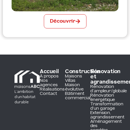
Découvrir
Accueil
Construction
Rénovation
À propos
Maisons
et
Nos
Villas
agrandisseme
agences
Maison
Rénovation
Réalisations
évolutive
d'ampleur/globale
L’ambition
Contact
Bâtiment
Rénovation
d’un habitat
commercial
énergétique
durable
Transformation
d'un garage
Extension,
agrandissement
Aménagement
des